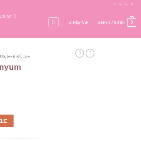
ARLAR
0
GIRIŞ YAP
SEPET /
₺
0,00
US, HER BÖLGE
anyum
 adet
KLE