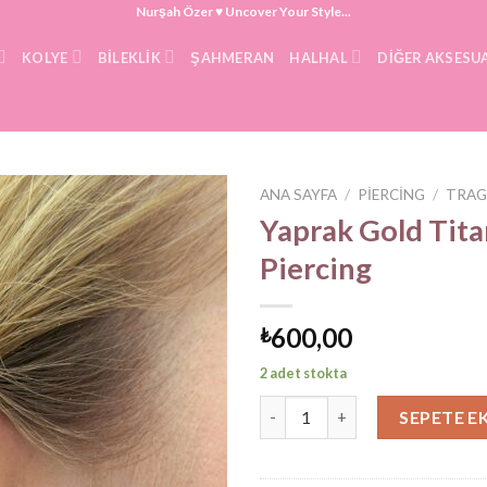
Nurşah Özer ♥ Uncover Your Style...
KOLYE
BILEKLIK
ŞAHMERAN
HALHAL
DIĞER AKSESU
ANA SAYFA
/
PIERCING
/
TRAG
Yaprak Gold Tit
Piercing
600,00
₺
2 adet stokta
Yaprak Gold Titanyum Piercing
SEPETE E