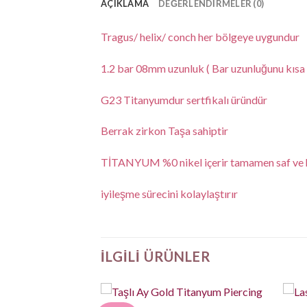
AÇIKLAMA
DEĞERLENDIRMELER (0)
Tragus/ helix/ conch her bölgeye uygundur
1.2 bar 08mm uzunluk ( Bar uzunluğunu kısa v
G23 Titanyumdur sertfikalı üründür
Berrak zirkon Taşa sahiptir
TİTANYUM %0 nikel içerir tamamen saf ve ha
iyileşme sürecini kolaylaştırır
İLGILI ÜRÜNLER