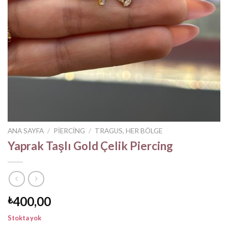
ANA SAYFA
/
PIERCING
/
TRAGUS, HER BÖLGE
Yaprak Taşlı Gold Çelik Piercing
400,00
₺
Stokta yok