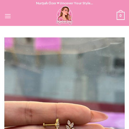
Skip
Nurşah Özer ♥ Uncover Your Style...
to
0
content