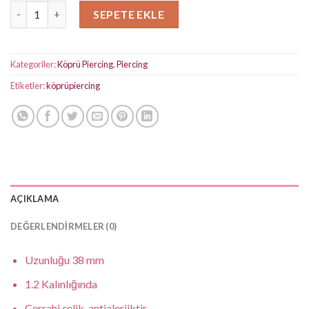
Yaprak Taşlı Silver Köprü Piercing adet
SEPETE EKLE
Kategoriler:
Köprü Piercing
,
Piercing
Etiketler:
köprüpiercing
AÇIKLAMA
DEĞERLENDIRMELER (0)
Uzunluğu 38 mm
1.2 Kalınlığında
Cerrahi çelik, antialerjiktir.