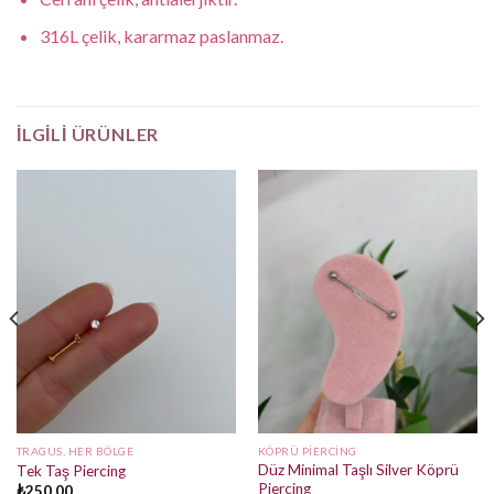
316L çelik, kararmaz paslanmaz.
İLGILI ÜRÜNLER
TRAGUS, HER BÖLGE
KÖPRÜ PIERCING
Düz Minimal Taşlı Silver Köprü
Tek Taş Piercing
Piercing
₺
250,00