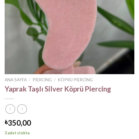
ANA SAYFA
/
PIERCING
/
KÖPRÜ PIERCING
Yaprak Taşlı Silver Köprü Piercing
350,00
₺
3 adet stokta