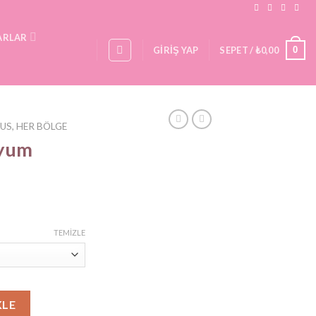
ARLAR
0
GIRIŞ YAP
SEPET /
₺
0,00
US, HER BÖLGE
nyum
TEMIZLE
adet
KLE