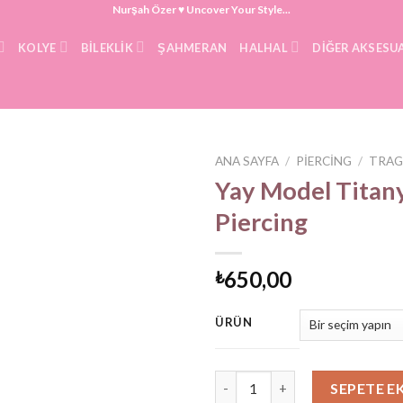
Nurşah Özer ♥ Uncover Your Style...
KOLYE
BILEKLIK
ŞAHMERAN
HALHAL
DIĞER AKSESU
ANA SAYFA
/
PIERCING
/
TRAG
Yay Model Tita
Piercing
650,00
₺
ÜRÜN
Yay Model Titanyum Piercing 
SEPETE E