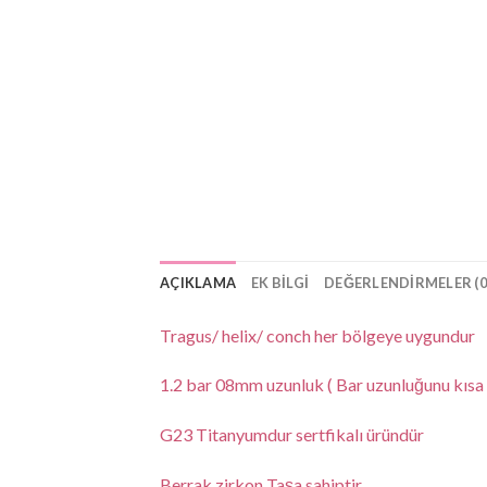
AÇIKLAMA
EK BILGI
DEĞERLENDIRMELER (0
Tragus/ helix/ conch her bölgeye uygundur
1.2 bar 08mm uzunluk ( Bar uzunluğunu kısa v
G23 Titanyumdur sertfikalı üründür
Berrak zirkon Taşa sahiptir