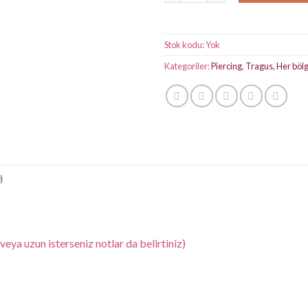
Stok kodu:
Yok
Kategoriler:
Piercing
,
Tragus, Her böl
)
eya uzun isterseniz notlar da belirtiniz)