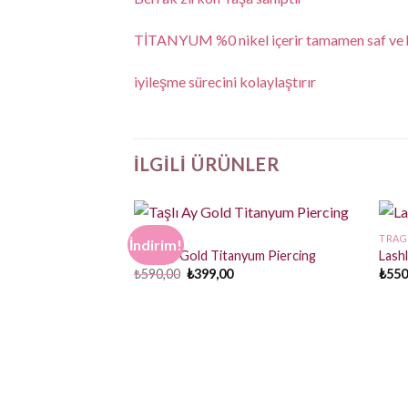
TİTANYUM %0 nikel içerir tamamen saf ve ha
iyileşme sürecini kolaylaştırır
İLGILI ÜRÜNLER
PIERCING
TRAG
İndirim!
Taşlı Ay Gold Titanyum Piercing
Lash
Orijinal
Şu
₺
590,00
₺
399,00
₺
550
fiyat:
andaki
₺590,00.
fiyat:
₺399,00.