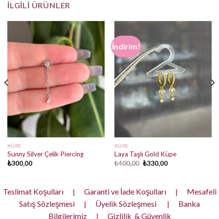
İLGILI ÜRÜNLER
İndirim!
KÜPE
KÜPE
Sunny Silver Çelik Piercing
Laya Taşlı Gold Küpe
Orijinal
Şu
₺
300,00
₺
400,00
₺
330,00
fiyat:
andaki
₺400,00.
fiyat:
₺330,00.
Teslimat Koşulları
|
Garanti ve İade Koşulları
|
Mesafeli
Satış Sözleşmesi
|
Üyelik Sözleşmesi
|
Banka
Bilgilerimiz
|
Gizlilik & Güvenlik