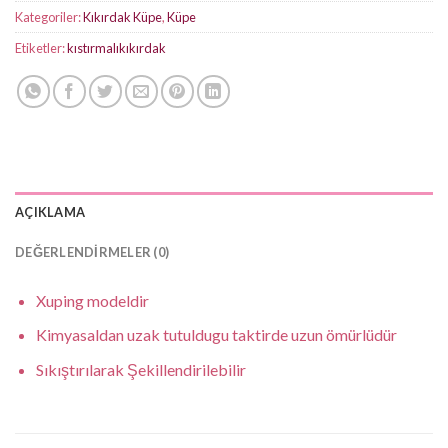
Kategoriler:
Kıkırdak Küpe
,
Küpe
Etiketler:
kıstırmalıkıkırdak
AÇIKLAMA
DEĞERLENDIRMELER (0)
Xuping modeldir
Kimyasaldan uzak tutuldugu taktirde uzun ömürlüdür
Sıkıştırılarak Şekillendirilebilir