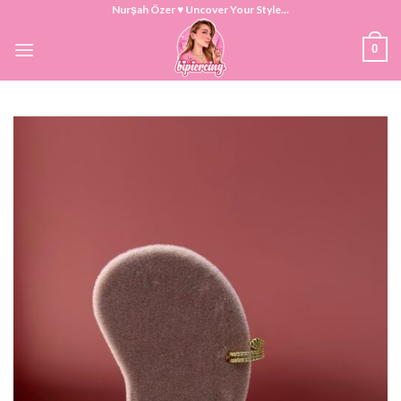
Skip
Nurşah Özer ♥ Uncover Your Style...
to
0
content