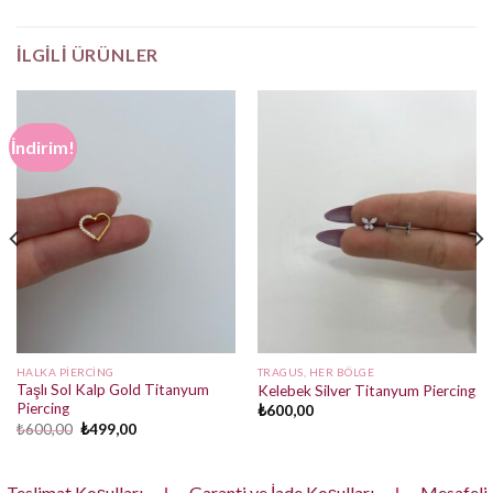
İLGILI ÜRÜNLER
İndirim!
HALKA PIERCING
TRAGUS, HER BÖLGE
Taşlı Sol Kalp Gold Titanyum
Kelebek Silver Titanyum Piercing
Piercing
₺
600,00
Orijinal
Şu
₺
600,00
₺
499,00
fiyat:
andaki
₺600,00.
fiyat:
₺499,00.
Teslimat Koşulları
|
Garanti ve İade Koşulları
|
Mesafeli