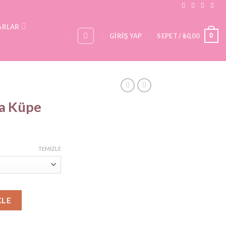
ARLAR
0
GIRIŞ YAP
SEPET /
₺
0,00
ka Küpe
TEMIZLE
KLE