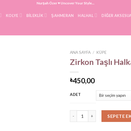
Nurşah Özer ♥ Uncover Your Style...
KOLYE
BILEKLIK
ŞAHMERAN
HALHAL
DIĞER AKSESU
ANA SAYFA
/
KÜPE
Zirkon Taşlı Hal
450,00
₺
ADET
Zirkon Taşlı Halka Küpe adet
SEPETE E