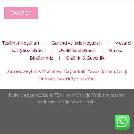
TAKIP ET
Teslimat Koşulları
|
Garanti ve İade Koşulları
|
Mesafeli
Satış Sözleşmesi
|
Üyelik Sözleşmesi
|
Banka
Bilgilerimiz
|
Gizlilik & Güvenlik
Adres:
Zeytinlik Mahallesi, Ray Sokak, Yavuz İş Hanı, Giriş
Dükkan, Bakırköy / İstanbul
bipiercing.com
2026 © Tüm Hakları Saklıdır. Web site tasarımı
oz3r.com
tarafından yapılmıştır.