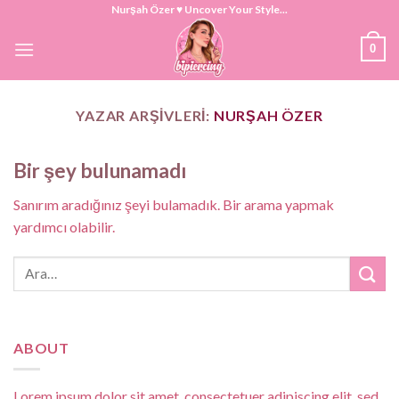
Skip
Nurşah Özer ♥ Uncover Your Style...
to
0
content
YAZAR ARŞIVLERI:
NURŞAH ÖZER
Bir şey bulunamadı
Sanırım aradığınız şeyi bulamadık. Bir arama yapmak
yardımcı olabilir.
ABOUT
Lorem ipsum dolor sit amet, consectetuer adipiscing elit, sed