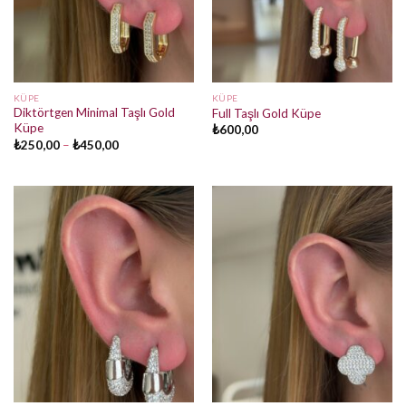
KÜPE
KÜPE
Diktörtgen Minimal Taşlı Gold
Full Taşlı Gold Küpe
Küpe
₺
600,00
Fiyat
₺
250,00
–
₺
450,00
aralığı:
₺250,00
-
₺450,00