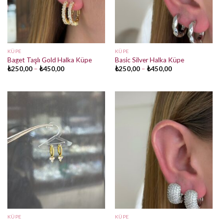
KÜPE
KÜPE
Baget Taşlı Gold Halka Küpe
Basic Silver Halka Küpe
Fiyat
Fiyat
₺
250,00
–
₺
450,00
₺
250,00
–
₺
450,00
aralığı:
aralığı:
₺250,00
₺250,00
-
-
₺450,00
₺450,00
KÜPE
KÜPE