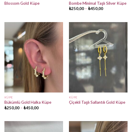
Blossom Gold Küpe
Bombe Minimal Taşlı Silver Küpe
Fiyat
₺
250,00
–
₺
450,00
aralığı:
₺250,00
-
₺450,00
KÜPE
KÜPE
Bükümlü Gold Halka Küpe
Çiçekli Taşlı Sallantılı Gold Küpe
Fiyat
₺
250,00
–
₺
450,00
aralığı:
₺250,00
-
₺450,00