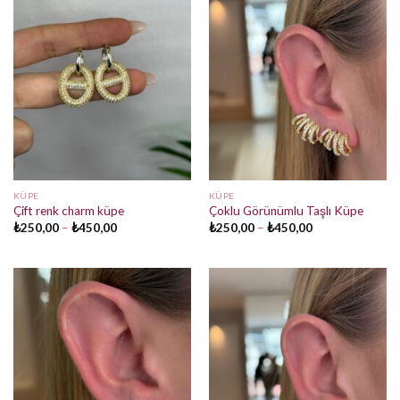
KÜPE
KÜPE
Çift renk charm küpe
Çoklu Görünümlu Taşlı Küpe
Fiyat
Fiyat
₺
250,00
–
₺
450,00
₺
250,00
–
₺
450,00
aralığı:
aralığı:
₺250,00
₺250,00
-
-
₺450,00
₺450,00