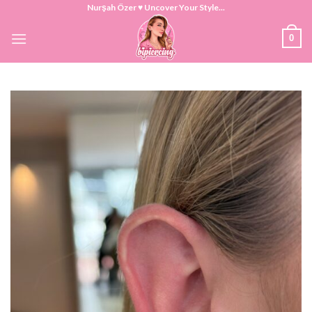
Skip
Nurşah Özer ♥ Uncover Your Style...
to
0
content