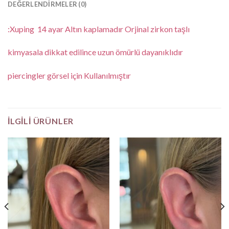
DEĞERLENDIRMELER (0)
:Xuping 14 ayar Altın kaplamadır Orjinal zirkon taşlı
kimyasala dikkat edilince uzun ömürlü dayanıklıdır
piercingler görsel için Kullanılmıştır
İLGILI ÜRÜNLER