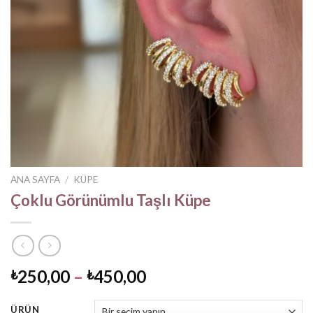
ANA SAYFA
/
KÜPE
Çoklu Görünümlu Taşlı Küpe
Fiyat
250,00
–
450,00
₺
₺
aralığı:
₺250,00
ÜRÜN