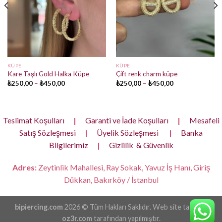
KÜPE
KÜPE
Kare Taşlı Gold Halka Küpe
Çift renk charm küpe
Fiyat
Fiyat
₺
250,00
–
₺
450,00
₺
250,00
–
₺
450,00
aralığı:
aralığı:
₺250,00
₺250,00
-
-
₺450,00
₺450,00
Teslimat Koşulları
|
Garanti ve İade Koşulları
|
Mesafeli
Satış Sözleşmesi
|
Üyelik Sözleşmesi
|
Banka
Bilgilerimiz
|
Gizlilik & Güvenlik
Adres:
Zeytinlik Mahallesi, Ray Sokak, Yavuz İş Hanı, Giriş
Dükkan, Bakırköy / İstanbul
bipiercing.com
2026 © Tüm Hakları Saklıdır. Web site tasarımı
oz3r.com
tarafından yapılmıştır.