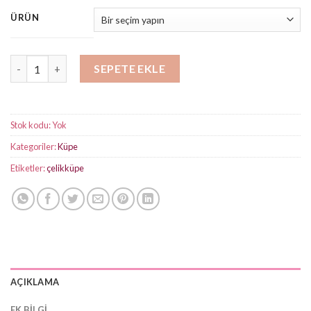
aralığı:
₺250,00
ÜRÜN
-
₺450,00
Minimal Taşlı Gold Kare Küpe adet
SEPETE EKLE
Stok kodu:
Yok
Kategoriler:
Küpe
Etiketler:
çelikküpe
AÇIKLAMA
EK BILGI