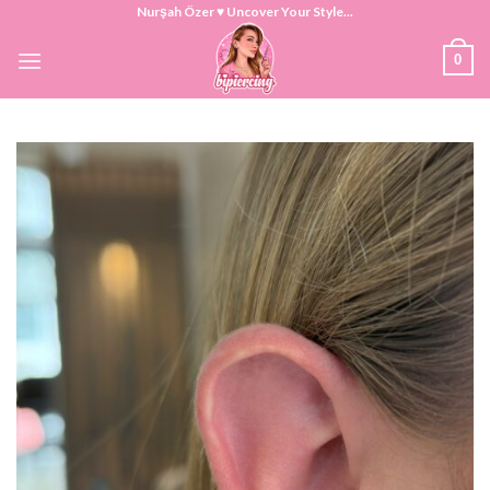
Skip
Nurşah Özer ♥ Uncover Your Style...
to
0
content