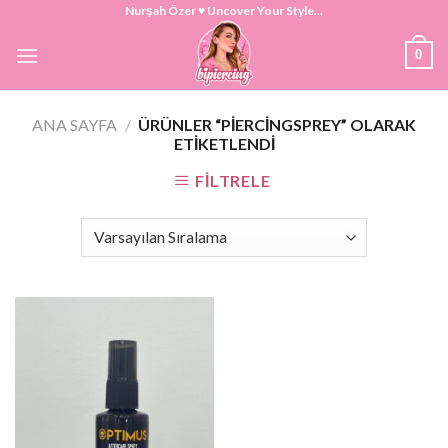
Skip
Nurşah Özer ♥ Uncover Your Style...
to
0
content
ANA SAYFA
/
ÜRÜNLER “PIERCINGSPREY” OLARAK
ETIKETLENDI
FILTRELE