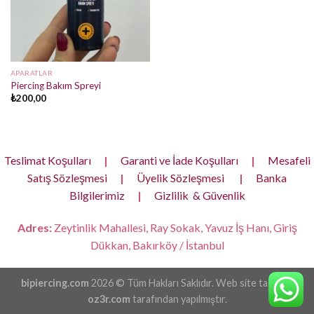
APARATLAR
Piercing Bakım Spreyi
₺
200,00
Teslimat Koşulları
|
Garanti ve İade Koşulları
|
Mesafeli
Satış Sözleşmesi
|
Üyelik Sözleşmesi
|
Banka
Bilgilerimiz
|
Gizlilik & Güvenlik
Adres:
Zeytinlik Mahallesi, Ray Sokak, Yavuz İş Hanı, Giriş
Dükkan, Bakırköy / İstanbul
bipiercing.com
2026 © Tüm Hakları Saklıdır. Web site tasarımı
oz3r.com
tarafından yapılmıştır.