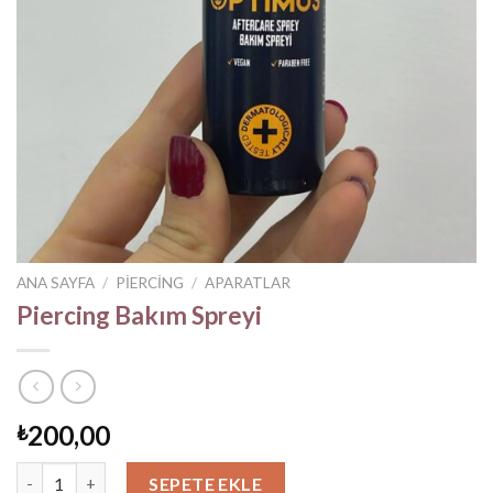
ANA SAYFA
/
PIERCING
/
APARATLAR
Piercing Bakım Spreyi
200,00
₺
Piercing Bakım Spreyi adet
SEPETE EKLE