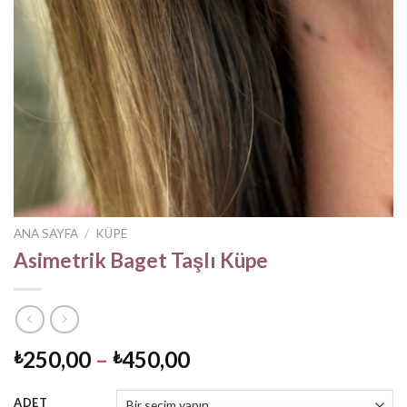
ANA SAYFA
/
KÜPE
Asimetrik Baget Taşlı Küpe
Fiyat
250,00
–
450,00
₺
₺
aralığı:
₺250,00
ADET