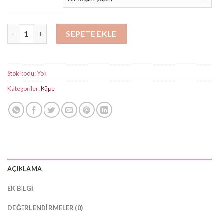
-
₺450,00
Asimetrik Baget Taşlı Küpe adet
SEPETE EKLE
Stok kodu:
Yok
Kategoriler:
Küpe
AÇIKLAMA
EK BILGI
DEĞERLENDIRMELER (0)