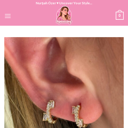
Skip
Nurşah Özer ♥ Uncover Your Style...
to
0
content