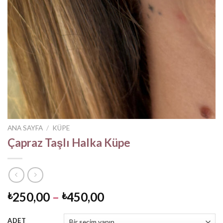
ANA SAYFA
/
KÜPE
Çapraz Taşlı Halka Küpe
Fiyat
250,00
–
450,00
₺
₺
aralığı:
₺250,00
ADET