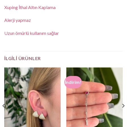
Xuping İthal Altın Kaplama
Alerji yapmaz
Uzun ömürlü kullanım sağlar
İLGILI ÜRÜNLER
İndirim!