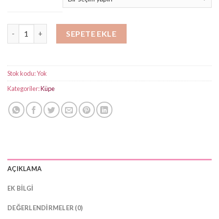
-
₺450,00
Çapraz Taşlı Halka Küpe adet
SEPETE EKLE
Stok kodu:
Yok
Kategoriler:
Küpe
AÇIKLAMA
EK BILGI
DEĞERLENDIRMELER (0)