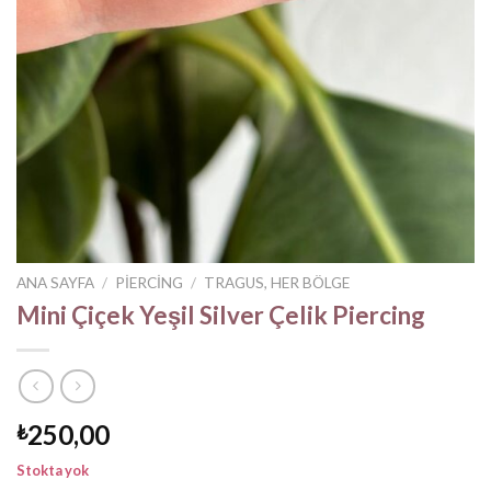
ANA SAYFA
/
PIERCING
/
TRAGUS, HER BÖLGE
Mini Çiçek Yeşil Silver Çelik Piercing
250,00
₺
Stokta yok