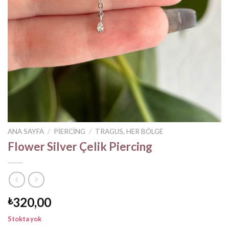
ANA SAYFA
/
PIERCING
/
TRAGUS, HER BÖLGE
Flower Silver Çelik Piercing
320,00
₺
Stokta yok