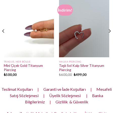
İndirim!
TRAGUS, HER BÖLGE
HALKA PIERCING
Mini Çiçek Gold Titanyum
Taşlı Sol Kalp Silver Titanyum
Piercing
Piercing
Orijinal
Şu
₺
500,00
₺
600,00
₺
499,00
fiyat:
andaki
₺600,00.
fiyat:
₺499,00.
Teslimat Koşulları
|
Garanti ve İade Koşulları
|
Mesafeli
Satış Sözleşmesi
|
Üyelik Sözleşmesi
|
Banka
Bilgilerimiz
|
Gizlilik & Güvenlik