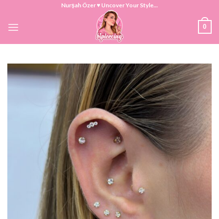
Skip
Nurşah Özer ♥ Uncover Your Style...
to
0
content