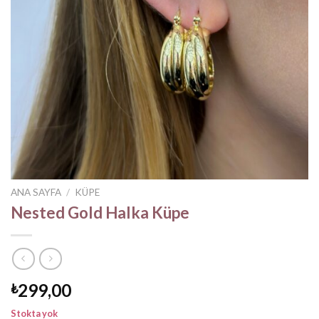
ANA SAYFA
/
KÜPE
Nested Gold Halka Küpe
299,00
₺
Stokta yok