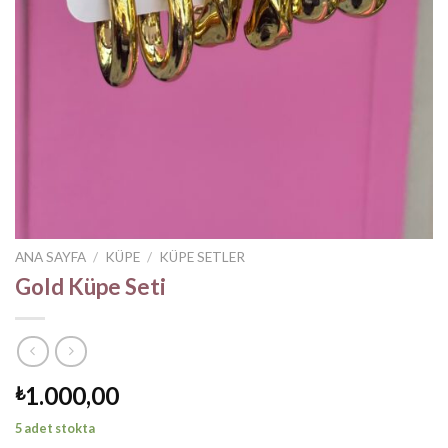
ANA SAYFA
/
KÜPE
/
KÜPE SETLER
Gold Küpe Seti
1.000,00
₺
5 adet stokta