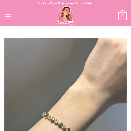
Skip
Nurşah Özer ♥ Uncover Your Style...
to
0
content