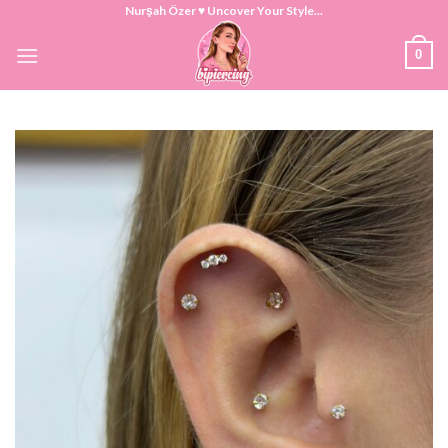
Skip
Nurşah Özer ♥ Uncover Your Style...
to
0
content