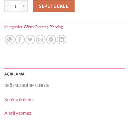
Sıkıştırmalı Çiçek Göbek Piercing adet
SEPETE EKLE
Kategoriler:
Göbek Piercing
,
Piercing
AÇIKLAMA
DEĞERLENDIRMELER (0)
Xuping üründür.
Alerji yapmaz.