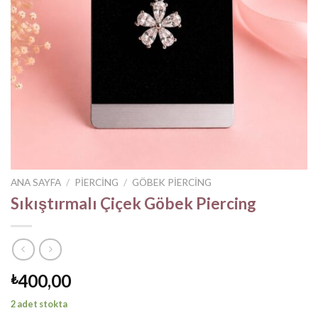
ANA SAYFA
/
PIERCING
/
GÖBEK PIERCING
Sıkıştırmalı Çiçek Göbek Piercing
400,00
₺
2 adet stokta