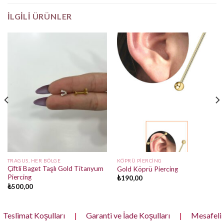
İLGILI ÜRÜNLER
TRAGUS, HER BÖLGE
KÖPRÜ PIERCING
Çiftli Baget Taşlı Gold Titanyum
Gold Köprü Piercing
Piercing
₺
190,00
₺
500,00
Teslimat Koşulları
|
Garanti ve İade Koşulları
|
Mesafeli