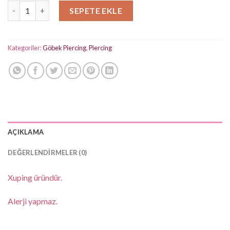
Sıkıştırmalı Pink Heart Göbek Piercing adet
SEPETE EKLE
Kategoriler:
Göbek Piercing
,
Piercing
AÇIKLAMA
DEĞERLENDIRMELER (0)
Xuping üründür.
Alerji yapmaz.