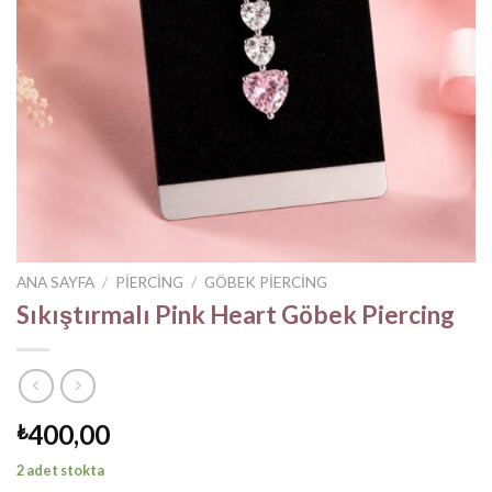
ANA SAYFA
/
PIERCING
/
GÖBEK PIERCING
Sıkıştırmalı Pink Heart Göbek Piercing
400,00
₺
2 adet stokta