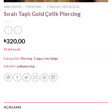
ANA SAYFA
/
PIERCING
/
TRAGUS, HER BÖLGE
Sıralı Taşlı Gold Çelik Piercing
320,00
₺
Stokta yok
Kategoriler:
Piercing
,
Tragus, Her bölge
Etiketler:
çelikpiercing
AÇIKLAMA