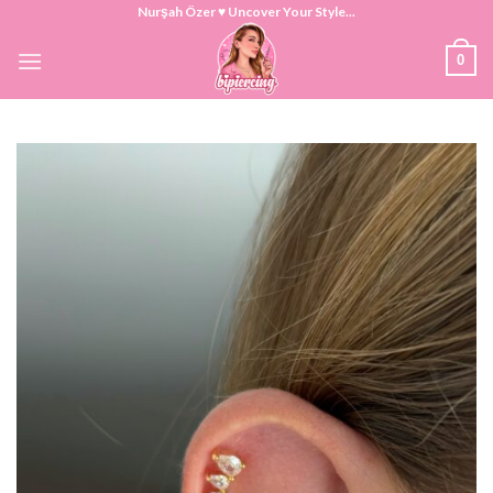
Skip
Nurşah Özer ♥ Uncover Your Style...
to
0
content