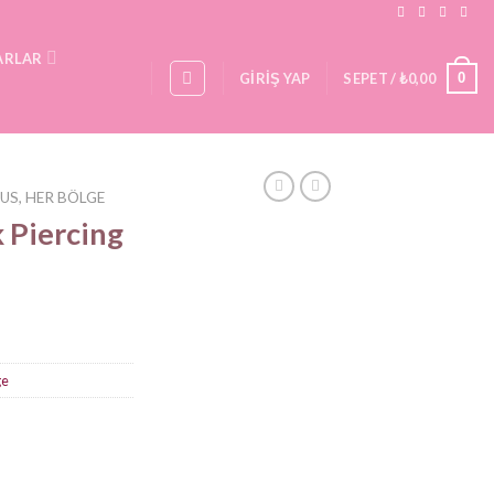
ARLAR
0
GIRIŞ YAP
SEPET /
₺
0,00
US, HER BÖLGE
k Piercing
ge