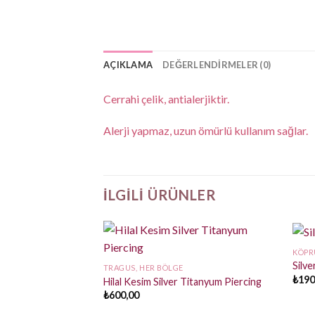
AÇIKLAMA
DEĞERLENDIRMELER (0)
Cerrahi çelik, antialerjiktir.
Alerji yapmaz, uzun ömürlü kullanım sağlar.
İLGILI ÜRÜNLER
KÖPR
Silv
TRAGUS, HER BÖLGE
₺
190
Hilal Kesim Silver Titanyum Piercing
₺
600,00