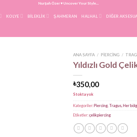
Nurşah Özer ♥ Uncover Your Style...
KOLYE
BILEKLIK
ŞAHMERAN
HALHAL
DIĞER AKSESU
ANA SAYFA
/
PIERCING
/
TRAG
Yıldızlı Gold Çeli
350,00
₺
Stokta yok
Kategoriler:
Piercing
,
Tragus, Her böl
Etiketler:
çelikpiercing