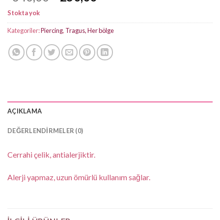
fiyat:
andaki
Stokta yok
₺340,00.
fiyat:
₺250,00.
Kategoriler:
Piercing
,
Tragus, Her bölge
AÇIKLAMA
DEĞERLENDIRMELER (0)
Cerrahi çelik, antialerjiktir.
Alerji yapmaz, uzun ömürlü kullanım sağlar.