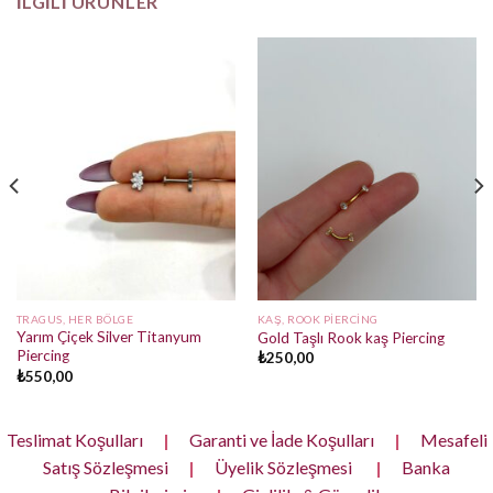
İLGILI ÜRÜNLER
TRAGUS, HER BÖLGE
KAŞ, ROOK PIERCING
Yarım Çiçek Silver Titanyum
Gold Taşlı Rook kaş Piercing
Piercing
₺
250,00
₺
550,00
Teslimat Koşulları
|
Garanti ve İade Koşulları
|
Mesafeli
Satış Sözleşmesi
|
Üyelik Sözleşmesi
|
Banka