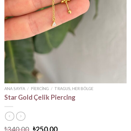
ANA SAYFA
/
PIERCING
/
TRAGUS, HER BÖLGE
Star Gold Çelik Piercing
Orijinal
Şu
340,00
250,00
₺
₺