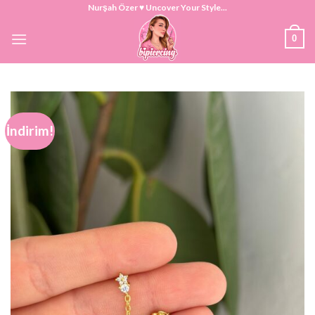
Skip
Nurşah Özer ♥ Uncover Your Style...
to
0
content
İndirim!