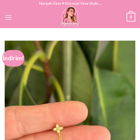
Skip
Nurşah Özer ♥ Uncover Your Style...
to
0
content
İndirim!