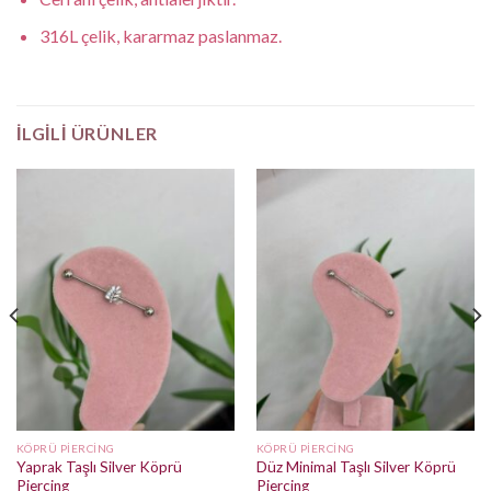
316L çelik, kararmaz paslanmaz.
İLGILI ÜRÜNLER
KÖPRÜ PIERCING
KÖPRÜ PIERCING
Yaprak Taşlı Silver Köprü
Düz Minimal Taşlı Silver Köprü
Piercing
Piercing