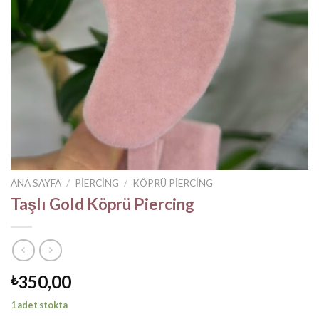
ANA SAYFA
/
PIERCING
/
KÖPRÜ PIERCING
Taşlı Gold Köprü Piercing
350,00
₺
1 adet stokta