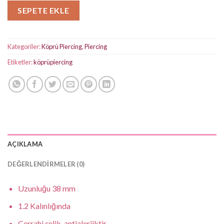
SEPETE EKLE
Kategoriler:
Köprü Piercing
,
Piercing
Etiketler:
köprüpiercing
AÇIKLAMA
DEĞERLENDIRMELER (0)
Uzunluğu 38 mm
1.2 Kalınlığında
Cerrahi çelik, antialerjiktir.