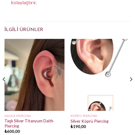
kolaylaştırır.
İLGILI ÜRÜNLER
HALKA PIERCING
KÖPRÜ PIERCING
Taşlı Silver Titanyum Daith
Silver Köprü Piercing
Piercing
₺
190,00
₺
600,00