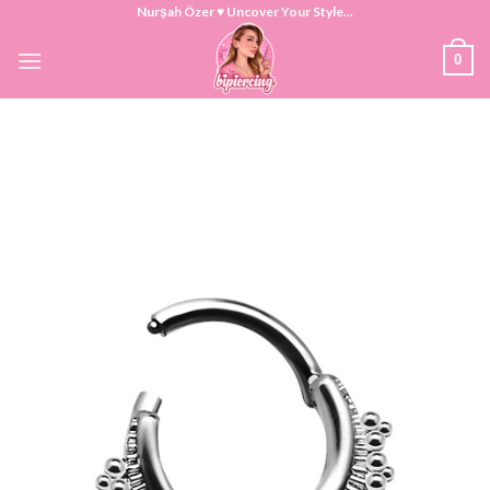
Skip
Nurşah Özer ♥ Uncover Your Style...
to
0
content