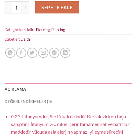
Topçuklu Halka Titanyum Piercing adet
SEPETE EKLE
Kategoriler:
Halka Piercing
,
Piercing
Etiketler:
Daith
AÇIKLAMA
DEĞERLENDIRMELER (0)
G23 Titanyumdur, Sertfikalı üründür.Berrak zirkon taşa
sahiptir.Tİitanyum %0 nikel içerir tamamen saf ve hafif bir
maddedir vücuda asla alerjin yapmaz.İyileşme sürecini