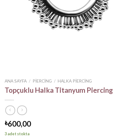
ANA SAYFA
/
PIERCING
/
HALKA PIERCING
Topçuklu Halka Titanyum Piercing
600,00
₺
3 adet stokta