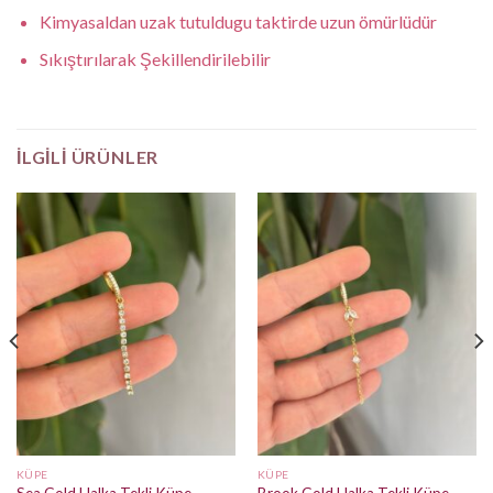
Kimyasaldan uzak tutuldugu taktirde uzun ömürlüdür
Sıkıştırılarak Şekillendirilebilir
İLGILI ÜRÜNLER
KÜPE
KÜPE