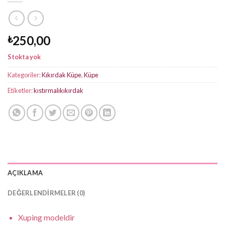
250,00
₺
Stokta yok
Kategoriler:
Kıkırdak Küpe
,
Küpe
Etiketler:
kıstırmalıkıkırdak
AÇIKLAMA
DEĞERLENDIRMELER (0)
Xuping modeldir